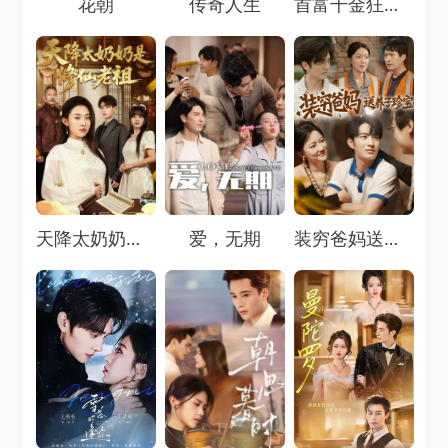
花朝
传奇人生
首富千金狂追二龙湖浩哥之他不干
Loading...
Loading...
Loading...
天降太奶奶是修仙老祖
爱，无期
装穷爸妈送养子珍宝