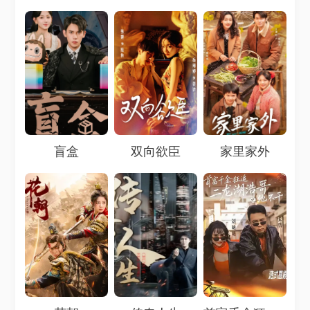
Loading...
Loading...
Loading...
盲盒
双向欲臣
家里家外
Loading...
Loading...
Loading...