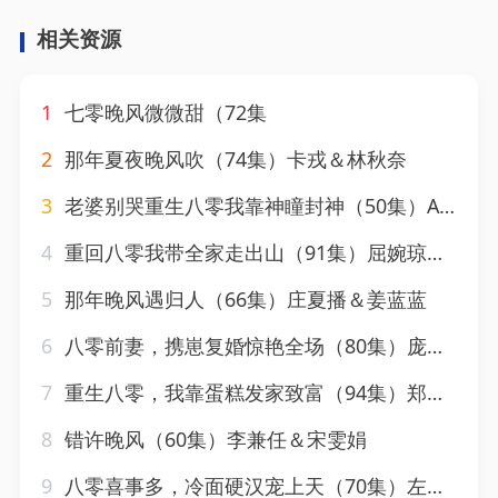
相关资源
1
七零晚风微微甜（72集
2
那年夏夜晚风吹（74集）卡戎＆林秋奈
3
老婆别哭重生八零我靠神瞳封神（50集）Ai短剧
4
重回八零我带全家走出山（91集）屈婉琼＆谢临佳
5
那年晚风遇归人（66集）庄夏播＆姜蓝蓝
6
八零前妻，携崽复婚惊艳全场（80集）庞博＆刘静阳
7
重生八零，我靠蛋糕发家致富（94集）郑晓甫＆贾颖
8
错许晚风（60集）李兼任＆宋雯娟
9
八零喜事多，冷面硬汉宠上天（70集）左馨＆张凤鑫