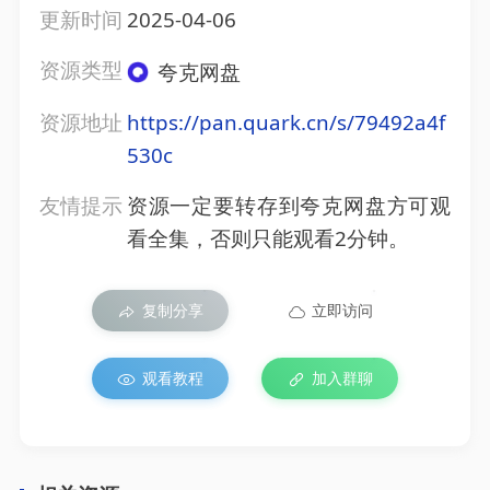
更新时间
2025-04-06
资源类型
夸克网盘
资源地址
https://pan.quark.cn/s/79492a4f
530c
友情提示
资源一定要转存到夸克网盘方可观
看全集，否则只能观看2分钟。
复制分享
立即访问
观看教程
加入群聊