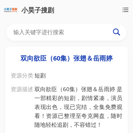
小昊子搜剧
双向欲臣（60集）张翅＆岳雨婷
资源分类
短剧
资源描述
双向欲臣（60集）张翅＆岳雨婷 是
一部精彩的短剧，剧情紧凑，演员
表现出色，现已完结，全集免费观
看！资源已整理至夸克网盘，随时
随地轻松追剧，不容错过！