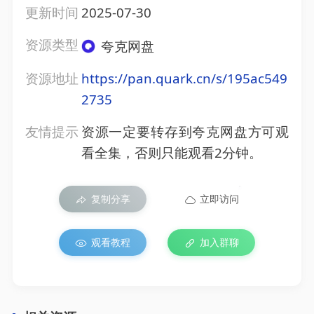
更新时间
2025-07-30
资源类型
夸克网盘
资源地址
https://pan.quark.cn/s/195ac549
2735
友情提示
资源一定要转存到夸克网盘方可观
看全集，否则只能观看2分钟。
复制分享
立即访问
观看教程
加入群聊