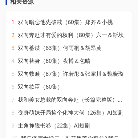
相关资源
1
双向暗恋他先破戒（60集）郑齐＆小桃
2
双向奔赴才有爱的权利（80集）六一＆斯坎
3
双向蓄谋（63集）何雨桐＆胡昂黄
4
双向替身（80集）夜博＆包晴
5
双向救赎（87集）许若彤＆张家川＆魏晓璇
6
双向欲臣（60集）
7
我和美女总裁的双向奔赴（长篇完整版）擦边剧
8
变身萌妹开局捡个化神大佬（26集）AI短剧
9
主角挣脱书卷（22集）AI短剧