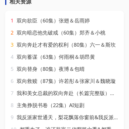
相关资源
1
双向欲臣（60集）张翅＆岳雨婷
2
双向暗恋他先破戒（60集）郑齐＆小桃
3
双向奔赴才有爱的权利（80集）六一＆斯坎
4
双向蓄谋（63集）何雨桐＆胡昂黄
5
双向替身（80集）夜博＆包晴
6
双向救赎（87集）许若彤＆张家川＆魏晓璇
7
我和美女总裁的双向奔赴（长篇完整版）擦边剧
8
主角挣脱书卷（22集）AI短剧
9
我反派家世通天，梨花飘落你窗前&我反派家世通天梨花飘落你窗前（60集）AI短剧